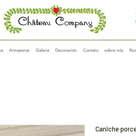
na
Armazenar
Galeria
Decoración
Contato
sobre nós
Nue
Caniche porce