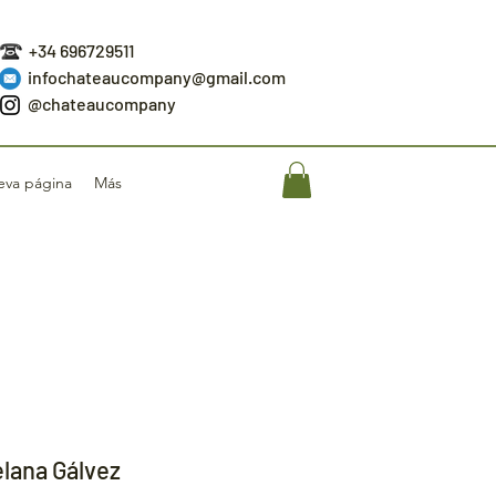
+34 696729511
infochateaucompany@gmail.com
@chateaucompany
va página
Más
lana Gálvez