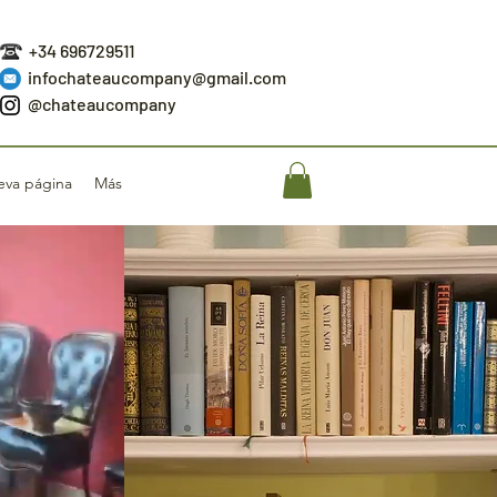
+34 696729511
infochateaucompany@gmail.com
@chateaucompany
va página
Más