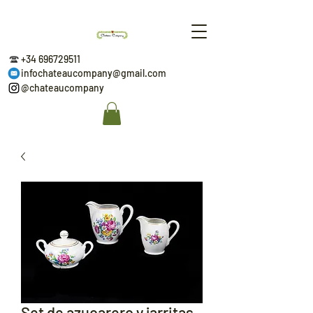
+34 696729511
infochateaucompany@gmail.com
@chateaucompany
Set de azucarero y jarritas