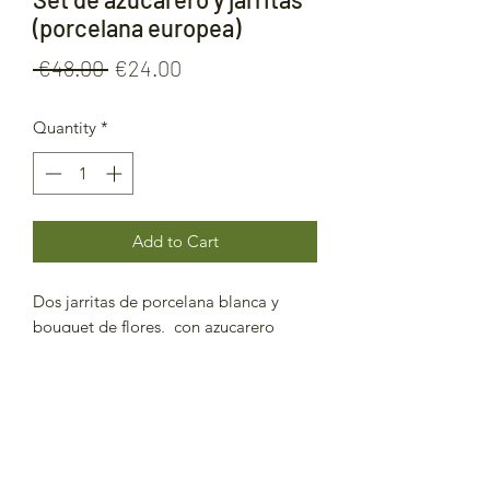
(porcelana europea)
Regular
Sale
 €48.00 
€24.00
Price
Price
Quantity
*
Add to Cart
Dos jarritas de porcelana blanca y
bouquet de flores, con azucarero
Política de privacidad
Política de cookies