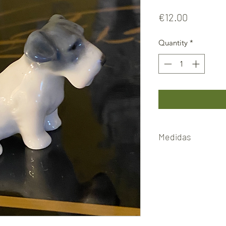
Price
€12.00
Quantity
*
Medidas
6cmx 7cm