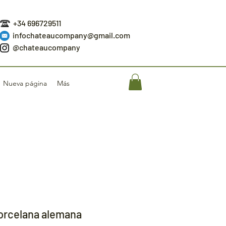
+34 696729511
infochateaucompany@gmail.com
@chateaucompany
Nueva página
Más
porcelana alemana