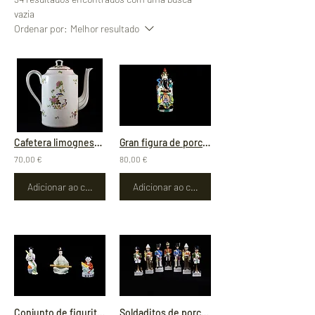
vazia
Ordenar por:
Melhor resultado
Cafetera limognes+bandeja de porcelana a juego
Gran figura de porcelana china
70,00 €
80,00 €
Adicionar ao carrinho
Adicionar ao carrinho
Conjunto de figuritas chinas
Soldaditos de porcelana officier del'empiere