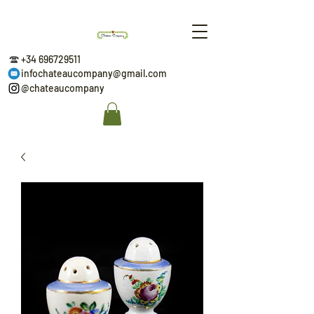
+34 696729511
infochateaucompany@gmail.com
@chateaucompany