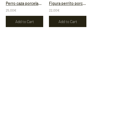
Perro caza porcelana Gálvez
Figura perrito porcelana
25,00€
22,00€
Add to Cart
Add to Cart
Figura perrito porcelana
Pastillero porcelana Limoge
28,00€
50,00€
Add to Cart
Add to Cart
/
3
3