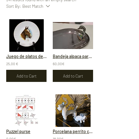
Sort By:
Best Match
Juego de platos de merienda en porcelana
Bandeja alpaca para foie grass
25,00 €
60,00€
Add to Cart
Add to Cart
Puzzel purse
Porcelana perrito coleccionista
0,00€
18,00€